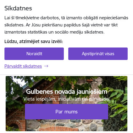
Pāriet uz lapas saturu
Sīkdatnes
Spied
lai meklētu
Enter
Lai šī tīmekļvietne darbotos, tā izmanto obligāti nepieciešamās
sīkdatnes. Ar Jūsu piekrišanu papildus šajā vietnē var tikt
izmantotas statistikas un sociālo mediju sīkdatnes.
Lūdzu, atzīmējiet savu izvēli:
Noraidīt
Apstiprināt visas
Pārvaldīt sīkdatnes
Gulbenes novada jauniešu centrs "Bāze"
Gulbenes novada jauniešiem
Vieta iespējām, iniciatīvām un pilnveidei
Par mums