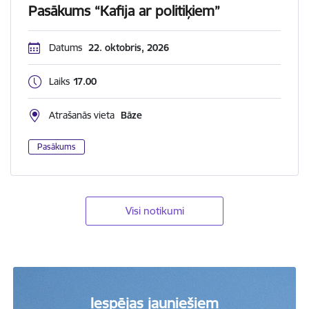
Pasākums “Kafija ar politiķiem”
Datums
22. oktobris, 2026
Laiks
17.00
Atrašanās vieta
Bāze
Pasākums
Visi notikumi
Iespējas jauniešiem