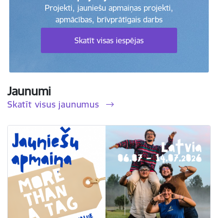
Projekti, jauniešu apmaiņas projekti,
apmācības, brīvprātīgais darbs
Skatīt visas iespējas
Jaunumi
Skatīt visus jaunumus