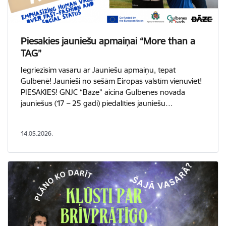
Piesakies jauniešu apmaiņai “More than a
TAG”
Iegriezīsim vasaru ar Jauniešu apmaiņu, tepat
Gulbenē! Jaunieši no sešām Eiropas valstīm vienuviet!
PIESAKIES! GNJC “Bāze” aicina Gulbenes novada
jauniešus (17 – 25 gadi) piedalīties jauniešu…
14.05.2026.