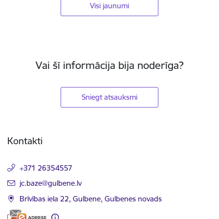
Visi jaunumi
Vai šī informācija bija noderīga?
Sniegt atsauksmi
Kājene
Kontakti
+371 26354557
E-pasts:
jc.baze@gulbene.lv
Brīvības iela 22, Gulbene, Gulbenes novads