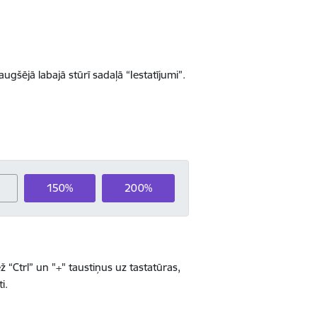
 augšējā labajā stūrī sadaļā “Iestatījumi”.
150%
200%
 “Ctrl” un "+" taustiņus uz tastatūras,
i.