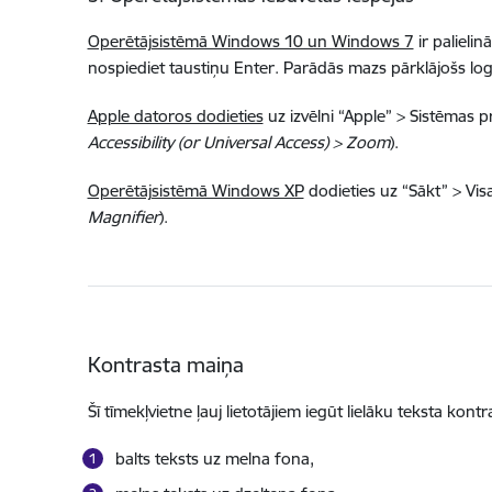
Operētājsistēmā Windows 10 un Windows 7
ir palielin
nospiediet taustiņu Enter. Parādās mazs pārklājošs logs
Apple datoros dodieties
uz izvēlni “Apple” > Sistēmas p
Accessibility (or Universal Access) > Zoom
).
Operētājsistēmā Windows XP
dodieties uz “Sākt” > Vi
Magnifier
).
Kontrasta maiņa
Šī tīmekļvietne ļauj lietotājiem iegūt lielāku teksta ko
balts teksts uz melna fona,