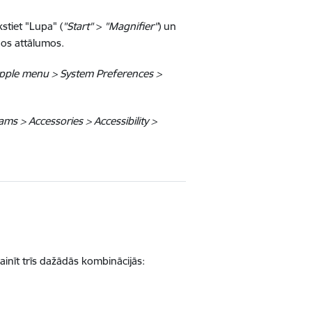
kstiet "Lupa" (
"Start"
>
"Magnifier"
) un
dos attālumos.
pple menu > System Preferences >
ams > Accessories > Accessibility >
ainīt trīs dažādās kombinācijās: