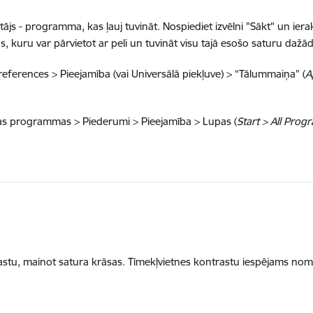
ātājs - programma, kas ļauj tuvināt. Nospiediet izvēlni "Sākt" un iera
, kuru var pārvietot ar peli un tuvināt visu tajā esošo saturu dažā
references > Pieejamība (vai Universālā piekļuve) > “Tālummaiņa” (
A
sas programmas > Piederumi > Pieejamība > Lupas (
Start > All Progr
ntrastu, mainot satura krāsas. Tīmekļvietnes kontrastu iespējams nom