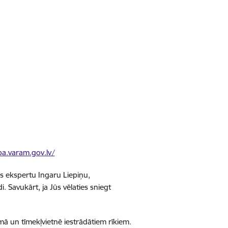
ba.varam.gov.lv/
as ekspertu Ingaru Liepiņu,
. Savukārt, ja Jūs vēlaties sniegt
ēmā un tīmekļvietnē iestrādātiem rīkiem.