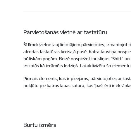
Pārvietošanās vietnē ar tastatūru
Šī tīmekļvietne ļauj lietotājiem pārvietoties, izmantojot 
atrodas tastatūras kreisajā pusē. Katra taustiņa nosp
būtiskām pogām. Reizē nospiežot taustiņus “Shift” un “
izskatās kā ierāmēts lodziņš. Lai aktivizētu šo elementu (
Pirmais elements, kas ir pieejams, pārvietojoties ar tast
nokļūtu pie katras lapas satura, kas īpaši ērti ir ekrānlas
Burtu izmērs