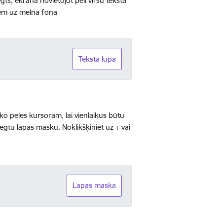
ēgts, ekrānā novietojot peli virsū teksta
tiem uz melna fona
Teksta lupa
eko peles kursoram, lai vienlaikus būtu
lēgtu lapas masku. Noklikšķiniet uz + vai
Lapas maska