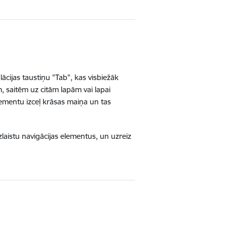
lācijas taustiņu "Tab", kas visbiežāk
 saitēm uz citām lapām vai lapai
lementu izceļ krāsas maiņa un tas
izlaistu navigācijas elementus, un uzreiz