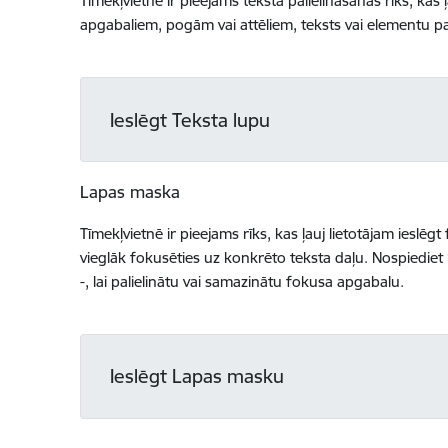
Tīmekļvietnē ir pieejams teksta palielināšanas rīks, kas ļ
apgabaliem, pogām vai attēliem, teksts vai elementu pas
Ieslēgt Teksta lupu
Lapas maska
Tīmekļvietnē ir pieejams rīks, kas ļauj lietotājam ieslē
vieglāk fokusēties uz konkrēto teksta daļu. Nospiediet “E
-, lai palielinātu vai samazinātu fokusa apgabalu.
Ieslēgt Lapas masku