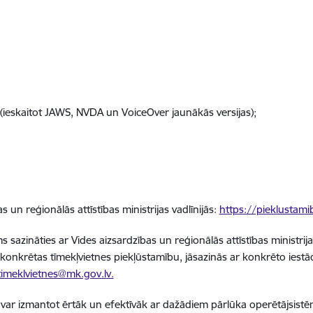
s (ieskaitot JAWS, NVDA un VoiceOver jaunākās versijas);
 un reģionālās attīstības ministrijas vadlīnijās:
https://pieklustami
sazināties ar Vides aizsardzības un reģionālās attīstības ministrij
 konkrētas tīmekļvietnes piekļūstamību, jāsazinās ar konkrēto iestādi
timeklvietnes@mk.gov.lv.
tni var izmantot ērtāk un efektīvāk ar dažādiem pārlūka operētājsist