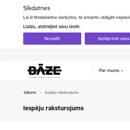
Pāriet uz lapas saturu
Sīkdatnes
Lai šī tīmekļvietne darbotos, tā izmanto obligāti nepiec
Lūdzu, atzīmējiet savu izvēli:
Noraidīt
Apstiprināt visas
Par mums
Sākums
Iespēju raksturojums
Iespēju raksturojums