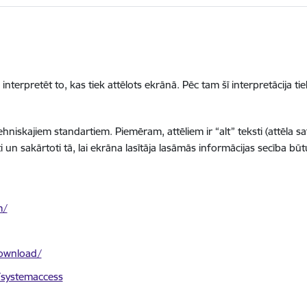
terpretēt to, kas tiek attēlots ekrānā. Pēc tam šī interpretācija ti
tehniskajiem standartiem. Piemēram, attēliem ir “alt” teksti (attēla s
i un sakārtoti tā, lai ekrāna lasītāja lasāmās informācijas secība būt
m/
ownload/
/systemaccess