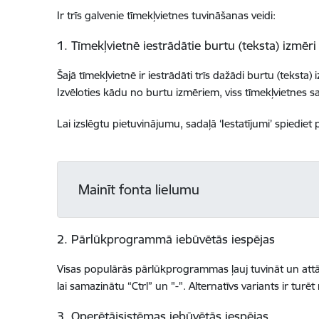
Ir trīs galvenie tīmekļvietnes tuvināšanas veidi:
1. Tīmekļvietnē iestrādātie burtu (teksta) izmēri
Šajā tīmekļvietnē ir iestrādāti trīs dažādi burtu (teksta) 
Izvēloties kādu no burtu izmēriem, viss tīmekļvietnes sat
Lai izslēgtu pietuvinājumu, sadaļā ‘Iestatījumi’ spiediet 
Mainīt fonta lielumu
2. Pārlūkprogrammā iebūvētās iespējas
Visas populārās pārlūkprogrammas ļauj tuvināt un attālin
lai samazinātu “Ctrl” un "-". Alternatīvs variants ir turēt 
3. Operētājsistēmas iebūvētās iespējas