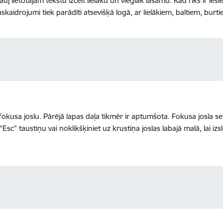
auj lietotājam tekstu izcelt lielāku un vieglāk lasāmu. Kad rīks ir iesl
kaidrojumi tiek parādīti atsevišķā logā, ar lielākiem, baltiem, bur
gt fokusa joslu. Pārējā lapas daļa tikmēr ir aptumšota. Fokusa josla s
sc” taustiņu vai noklikšķiniet uz krustiņa joslas labajā malā, lai izs