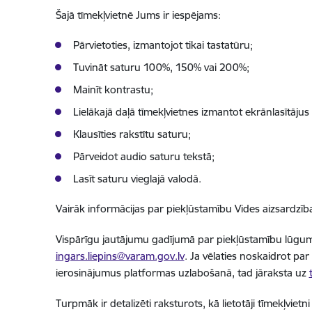
Šajā tīmekļvietnē Jums ir iespējams:
Pārvietoties, izmantojot tikai tastatūru;
Tuvināt saturu 100%, 150% vai 200%;
Mainīt kontrastu;
Lielākajā daļā tīmekļvietnes izmantot ekrānlasītāju
Klausīties rakstītu saturu;
Pārveidot audio saturu tekstā;
Lasīt saturu vieglajā valodā.
Vairāk informācijas par piekļūstamību Vides aizsardzības
Vispārīgu jautājumu gadījumā par piekļūstamību lūgums 
ingars.liepins@varam.gov.lv
. Ja vēlaties noskaidrot par
ierosinājumus platformas uzlabošanā, tad jāraksta uz
Turpmāk ir detalizēti raksturots, kā lietotāji tīmekļvie