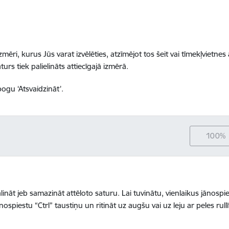
izmēri, kurus Jūs varat izvēlēties, atzīmējot tos šeit vai tīmekļvietnes
urs tiek palielināts attiecīgajā izmērā.
pogu ‘Atsvaidzināt’.
100%
āt jeb samazināt attēloto saturu. Lai tuvinātu, vienlaikus jānospiež
nospiestu “Ctrl” taustiņu un ritināt uz augšu vai uz leju ar peles rullīt