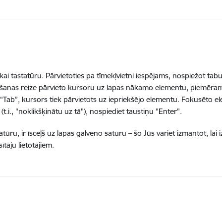
tikai tastatūru. Pārvietoties pa tīmekļvietni iespējams, nospiežot tabu
iešanas reize pārvieto kursoru uz lapas nākamo elementu, piemēram,
Tab”, kursors tiek pārvietots uz iepriekšējo elementu. Fokusēto e
t.i., "noklikšķinātu uz tā"), nospiediet taustiņu "Enter".
atūru, ir īsceļš uz lapas galveno saturu – šo Jūs variet izmantot, lai 
ītāju lietotājiem.