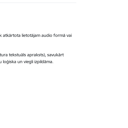
ek atkārtota lietotājam audio formā vai
atura tekstuāls apraksts), savukārt
u loģiska un viegli izpildāma.