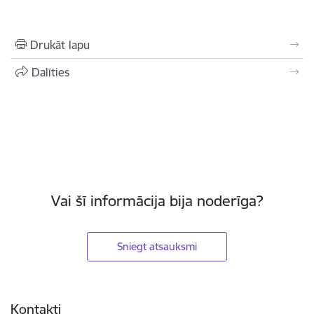
Drukāt lapu
Dalīties
Vai šī informācija bija noderīga?
Sniegt atsauksmi
Kājene
Kontakti