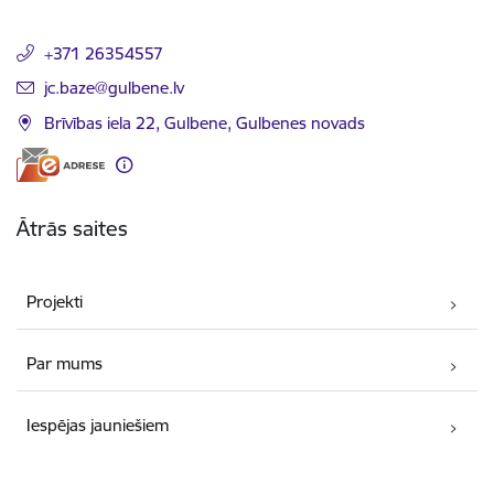
+371 26354557
E-pasts:
jc.baze@gulbene.lv
Brīvības iela 22, Gulbene, Gulbenes novads
Ātrās saites
Projekti
Par mums
Iespējas jauniešiem