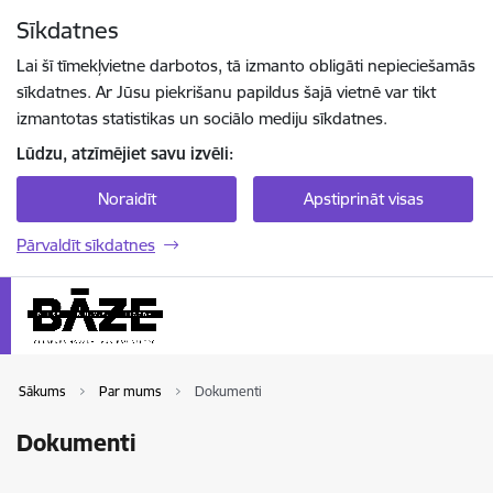
Pāriet uz lapas saturu
Sīkdatnes
Spied
lai meklētu
Enter
Lai šī tīmekļvietne darbotos, tā izmanto obligāti nepieciešamās
sīkdatnes. Ar Jūsu piekrišanu papildus šajā vietnē var tikt
izmantotas statistikas un sociālo mediju sīkdatnes.
Lūdzu, atzīmējiet savu izvēli:
Noraidīt
Apstiprināt visas
Pārvaldīt sīkdatnes
Sākums
Par mums
Dokumenti
Dokumenti