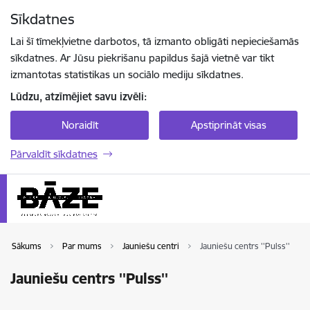
Pāriet uz lapas saturu
Sīkdatnes
Spied
lai meklētu
Enter
Lai šī tīmekļvietne darbotos, tā izmanto obligāti nepieciešamās
sīkdatnes. Ar Jūsu piekrišanu papildus šajā vietnē var tikt
izmantotas statistikas un sociālo mediju sīkdatnes.
Lūdzu, atzīmējiet savu izvēli:
Noraidīt
Apstiprināt visas
Pārvaldīt sīkdatnes
Sākums
Par mums
Jauniešu centri
Jauniešu centrs ''Pulss''
Jauniešu centrs ''Pulss''