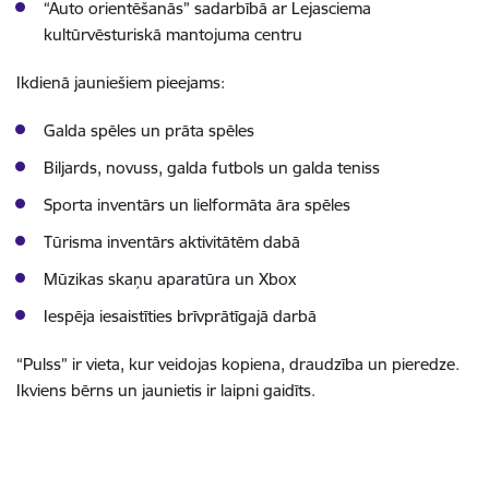
“Auto orientēšanās” sadarbībā ar Lejasciema
kultūrvēsturiskā mantojuma centru
Ikdienā jauniešiem pieejams:
Galda spēles un prāta spēles
Biljards, novuss, galda futbols un galda teniss
Sporta inventārs un lielformāta āra spēles
Tūrisma inventārs aktivitātēm dabā
Mūzikas skaņu aparatūra un Xbox
Iespēja iesaistīties brīvprātīgajā darbā
“Pulss” ir vieta, kur veidojas kopiena, draudzība un pieredze.
Ikviens bērns un jaunietis ir laipni gaidīts.