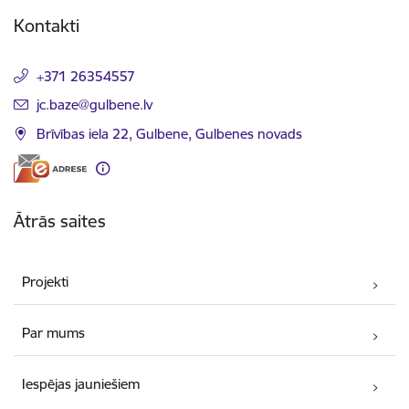
Kājene
Kontakti
+371 26354557
E-pasts:
jc.baze@gulbene.lv
Brīvības iela 22, Gulbene, Gulbenes novads
Ātrās saites
Projekti
Par mums
Iespējas jauniešiem