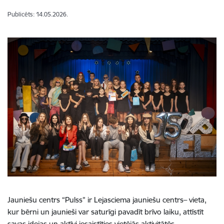
Publicēts: 14.05.2026.
Jauniešu centrs “Pulss” ir Lejasciema jauniešu centrs– vieta,
kur bērni un jaunieši var saturīgi pavadīt brīvo laiku, attīstīt
savas idejas un aktīvi iesaistīties vietējās aktivitātēs.