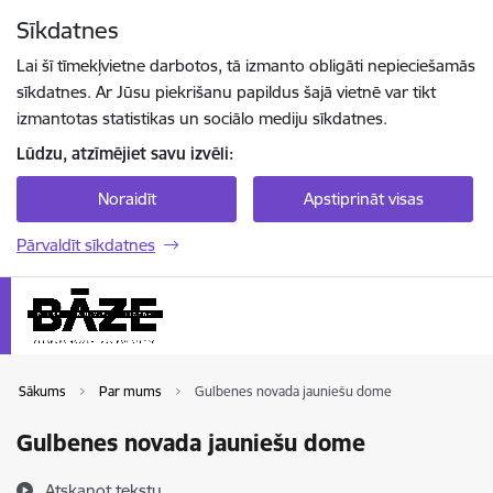
Pāriet uz lapas saturu
Sīkdatnes
Spied
lai meklētu
Enter
Lai šī tīmekļvietne darbotos, tā izmanto obligāti nepieciešamās
sīkdatnes. Ar Jūsu piekrišanu papildus šajā vietnē var tikt
izmantotas statistikas un sociālo mediju sīkdatnes.
Lūdzu, atzīmējiet savu izvēli:
Noraidīt
Apstiprināt visas
Pārvaldīt sīkdatnes
Sākums
Par mums
Gulbenes novada jauniešu dome
Gulbenes novada jauniešu dome
Atskaņot tekstu