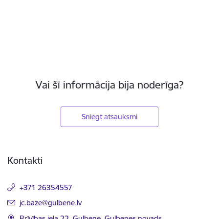
Vai šī informācija bija noderīga?
Sniegt atsauksmi
Kājene
Kontakti
+371 26354557
E-pasts:
jc.baze@gulbene.lv
Brīvības iela 22, Gulbene, Gulbenes novads