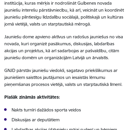
institūcija, kuras mērķis ir nodrošināt Gulbenes novada
jauniešu interešu pārstāvniecību, kā arī, veicināt un koordinēt
jauniešu pilntiesīgu līdzdalību sociālajā, politiskajā un kultūras
jomā vietējā, valsts un starptautiskā mērogā.
Jauniešu dome apvieno aktīvus un radošus jauniešus no visa
novada, kuri organizē pasākumus, diskusijas, labdarības
akcijas un projektus, kā arī sadarbojas ar pašvaldību, citām
jauniešu domēm un organizācijām Latvijā un ārvalstīs.
GNJD pārstāv jauniešu viedokli, sagatavo priekšlikumus ar
jauniešiem saistītos jautājumos un iesaistās lēmumu
pieņemšanas procesos vietējā, valsts un starptautiskā līmenī.
Plašāk zināmās aktivitātes:
Nakts turnīri dažādos sporta veidos
Diskusijas ar deputātiem
Labdarības akcijas (dzīvnieku mājai rudenī un bērniem