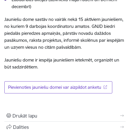
decembrī)
Jauniešu dome sastāv no vairāk nekā 15 aktīviem jauniešiem,
no kuriem 9 darbojas koordinatoru amatos. GNJD biedri
piedalās pieredzes apmaiņās, pārstāv novadu dažādos
pasākumos, raksta projektus, informē skolēnus par iespējām
un uzņem viesus no citām pašvaldībām.
Jauniešu dome ir iespēja jauniešiem ietekmēt, organizēt un
būt sadzirdētiem.
Pievienoties jauniešu domei var aizpildot anketu
Drukāt lapu
Dalīties