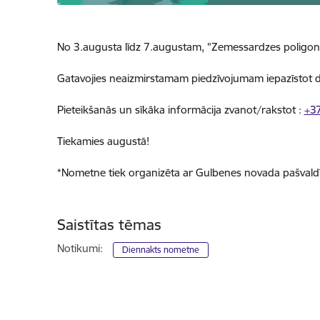
No 3.augusta līdz 7.augustam, "Zemessardzes poligo
Gatavojies neaizmirstamam piedzīvojumam iepazīstot d
Pieteikšanās un sīkāka informācija zvanot/rakstot :
+3
Tiekamies augustā!
*Nometne tiek organizēta ar Gulbenes novada pašvaldīb
Saistītas tēmas
Notikumi:
Diennakts nometne