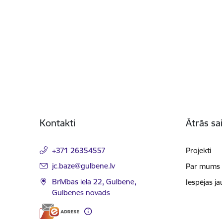
Kājene
Kontakti
Ātrās sa
+371 26354557
Projekti
E-pasts:
jc.baze@gulbene.lv
Par mums
Brīvības iela 22, Gulbene,
Iespējas j
Gulbenes novads