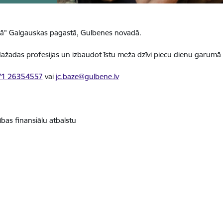
nā" Galgauskas pagastā, Gulbenes novadā.
ažadas profesijas un izbaudot īstu meža dzīvi piecu dienu garumā
71 26354557
vai
jc.baze@gulbene.lv
as finansiālu atbalstu