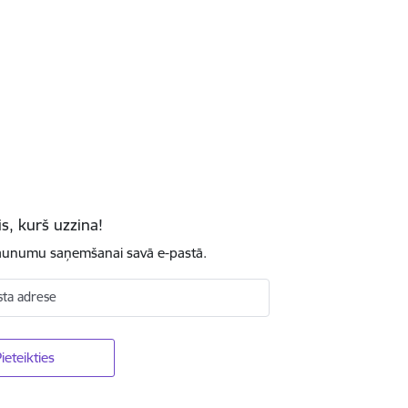
is, kurš uzzina!
jaunumu saņemšanai savā e-pastā.
sta adrese