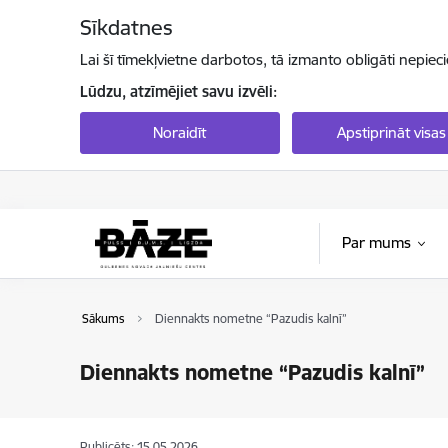
Pāriet uz lapas saturu
Sīkdatnes
Lai šī tīmekļvietne darbotos, tā izmanto obligāti nepiec
Lūdzu, atzīmējiet savu izvēli:
Noraidīt
Apstiprināt visas
Par mums
Sākums
Diennakts nometne “Pazudis kalnī”
Diennakts nometne “Pazudis kalnī”
Publicēts: 15.05.2026.