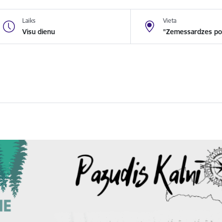
Laiks
Vieta
Visu dienu
"Zemessardzes pol